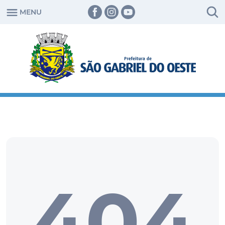
×
MENU
Início
Nossa
Cidade
A
Prefeitura
Orgãos
Municipais
Serviços
Imprensa
404
Contato