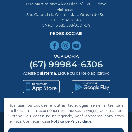
Rua Martimiano Alves Dias, nº 1.211 • Primo
Maffissoni
São Gabriel do Oeste - Mato Grosso do Sul
CEP: 79490-318
CNPJ: 15.389.588/0001-94
REDES SOCIAIS
OUVIDORIA
(67) 99984-6306
Acesse o
sistema
, Ligue ou baixe o aplicativo
Nós usamos cookies e outras tecnologias semelhantes para
melhorar a sua experiência em nossos serviços, ao clicar em
"Entendi" ou continuar navegando, você concorda com estes
Prefeitura de São Gabriel do Oeste
- Todos os
termos. Conheça nossa
Política de Privacidade
.
direitos reservados ©